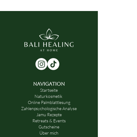
NAVIGATION
Startseite
Naturkosmetik
Online Palmblattlesung
Zahlenpsychologische Analyse
Jamu Rezepte
Retreats & Events
Gutscheine
Über mich