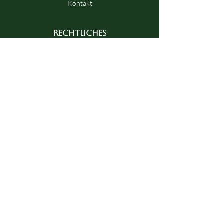
Kontakt
RECHTLICHES
Impressum
Haftungsausschluss
Datenschutz
AGB
Versandarten
Widerrufsbelehrung
KONTAKT
BALI HEALING GmbH
Am Wildpfad 3
53639 Königswinter
info@bali-healing-at-home.de
Copyright © Bali Healing At Home 2025