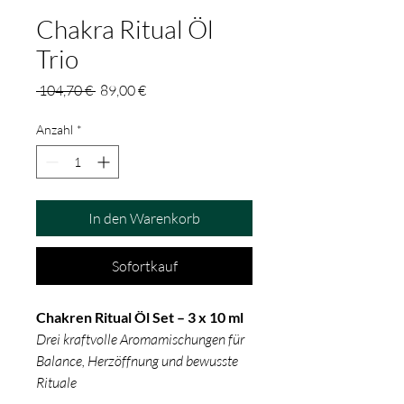
Chakra Ritual Öl
Trio
Standardpreis
Sale-
 104,70 € 
89,00 €
Preis
Anzahl
*
In den Warenkorb
Sofortkauf
Chakren Ritual Öl Set – 3 x 10 ml
Drei kraftvolle Aromamischungen für
Balance, Herzöffnung und bewusste
Rituale