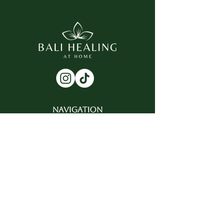
NAVIGATION
Startseite
Naturkosmetik
Online Palmblattlesung
Zahlenpsychologische Analyse
Jamu Rezepte
Retreats & Events
Gutscheine
Über mich
Kontakt