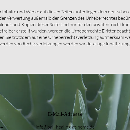
en Inhalte und Werke auf diesen Seiten unterliegen dem deutschen 
 der Verwertung außerhalb der Grenzen des Urheberrechtes bedür
nloads und Kopien dieser Seite sind nur für den privaten, nicht k
 Betreiber erstellt wurden, werden die Urheberrechte Dritter beac
lten Sie trotzdem auf eine Urheberrechtsverletzung aufmerksam we
erden von Rechtsverletzungen werden wir derartige Inhalte um
E-Mail-Adresse
64
info@bali-healing-at-home.de