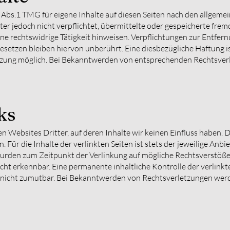
 Abs.1 TMG für eigene Inhalte auf diesen Seiten nach den allgeme
ter jedoch nicht verpflichtet, übermittelte oder gespeicherte fr
ine rechtswidrige Tätigkeit hinweisen. Verpflichtungen zur Entfe
setzen bleiben hiervon unberührt. Eine diesbezügliche Haftung is
tzung möglich. Bei Bekanntwerden von entsprechenden Rechtsverl
ks
n Websites Dritter, auf deren Inhalte wir keinen Einfluss haben. 
ür die Inhalte der verlinkten Seiten ist stets der jeweilige Anbie
 wurden zum Zeitpunkt der Verlinkung auf mögliche Rechtsverstöße
ht erkennbar. Eine permanente inhaltliche Kontrolle der verlinkt
 nicht zumutbar. Bei Bekanntwerden von Rechtsverletzungen wer