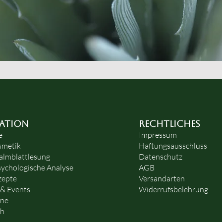
ATION
RECHTLICHES
e
Impressum
smetik
Haftungsausschluss
almblattlesung
Datenschutz
ychologische Analyse
AGB
zepte
Versandarten
 & Events
Widerrufsbelehrung
ine
ch