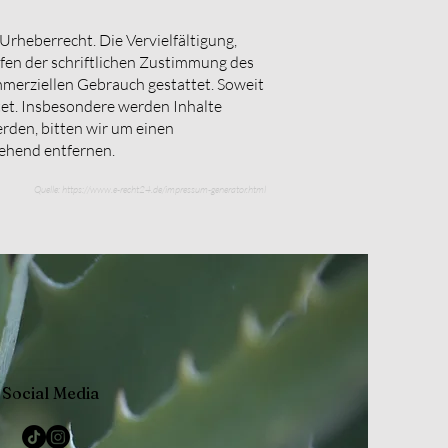
Urheberrecht. Die Vervielfältigung,
fen der schriftlichen Zustimmung des
ommerziellen Gebrauch gestattet. Soweit
htet. Insbesondere werden Inhalte
rden, bitten wir um einen
gehend entfernen
.
Quelle:
https://www.e-recht24.de/impressum-generator.html
Social Media