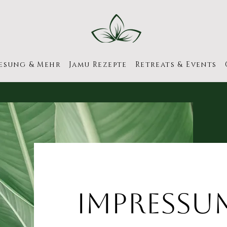
esung & Mehr
Jamu Rezepte
Retreats & Events
Impressu