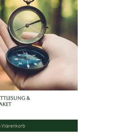
attlesung &
nellansicht
aket
n Warenkorb