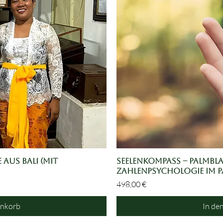
 aus Bali (mit
icht
Seelenkompass – Palmbl
Sch
Zahlenpsychologie im P
Preis
498,00 €
enkorb
In de