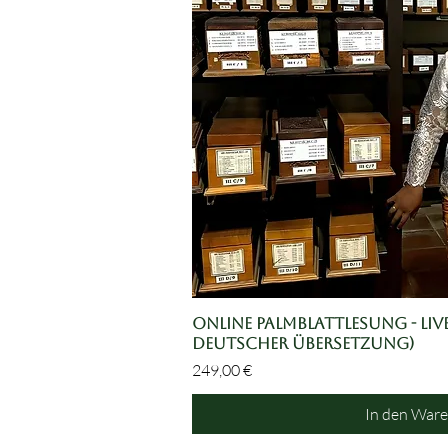
Online Palmblattlesung - Live
Schnellans
deutscher Übersetzung)
Preis
249,00 €
In den War