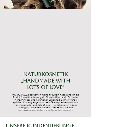
Naturkosmetik
„Handmade with
lots of love“
Im Januar 2025 besuchten meine Freundin Kadek und ich die
Produktionsstätte des Angelo Store in Ubud – ein Ort voller
Herz, Hingabe und natürlicher Schönheit. Schnell wurde
spürbar: Komang Angelo und sein Team sprechen nicht nur
von „handmade“ und „lots of love“ – sie leben es in jedem
Handgriff und jedem Lächeln. Sieh selbst, wie aus
Achtsamkeit und Liebe wahre Schönheit entsteht.
Unsere Kundenlieblinge