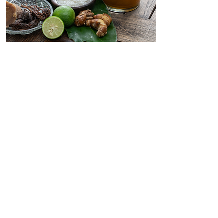
Traditionelle
Jamu Rezepte
aus Bali
Traditionelle Jamu Rezepte aus Bali –
natürliche Pflanzengetränke, Kräuterwissen
und balinesische Rezepturen für
Körperbalance und Wohlbefinden.
Mehr Info