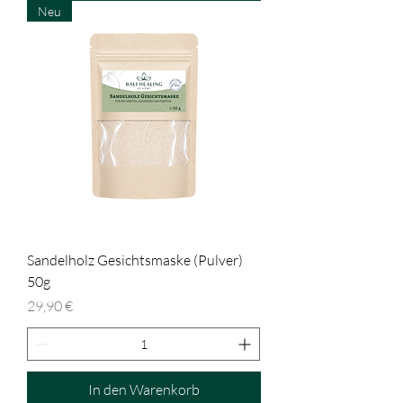
Neu
Sandelholz Gesichtsmaske (Pulver)
50g
Preis
29,90 €
In den Warenkorb