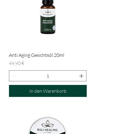
Anti Aging Gesichtsöl 20ml
Preis
49,90 €
In den Warenkorb