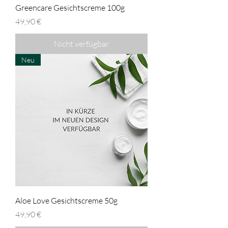
Greencare Gesichtscreme 100g
Preis
49,90 €
Nicht verfügbar
Neu
Aloe Love Gesichtscreme 50g
Preis
49,90 €