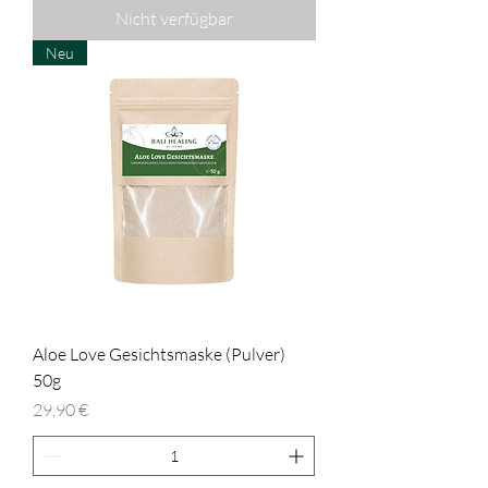
Nicht verfügbar
Neu
Aloe Love Gesichtsmaske (Pulver)
50g
Preis
29,90 €