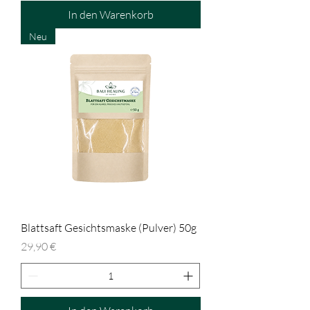
In den Warenkorb
Neu
Blattsaft Gesichtsmaske (Pulver) 50g
Preis
29,90 €