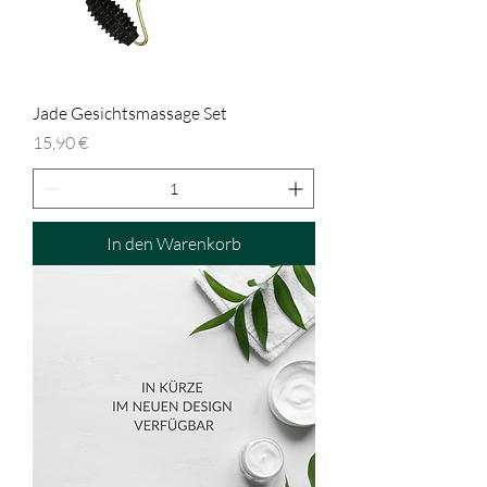
Jade Gesichtsmassage Set
Preis
15,90 €
In den Warenkorb