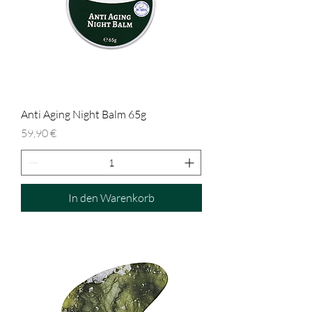
Anti Aging Night Balm 65g
Preis
59,90 €
In den Warenkorb