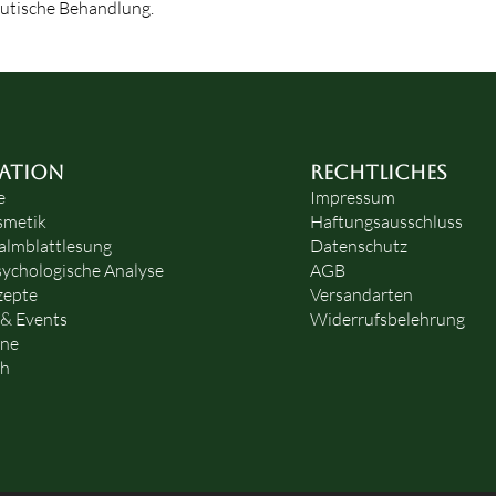
eutische Behandlung.
ATION
RECHTLICHES
e
Impressum
smetik
Haftungsausschluss
almblattlesung
Datenschutz
ychologische Analyse
AGB
zepte
Versandarten
 & Events
Widerrufsbelehrung
ine
ch