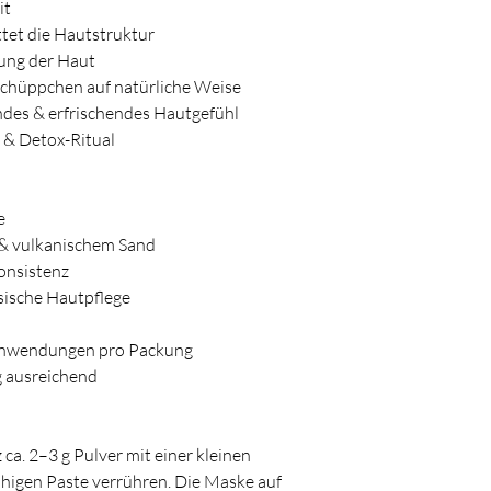
it
ttet die Hautstruktur
gung der Haut
chüppchen auf natürliche Weise
des & erfrischendes Hautgefühl
- & Detox-Ritual
e
 & vulkanischem Sand
Konsistenz
esische Hautpflege
 Anwendungen pro Packung
 ausreichend
ca. 2–3 g Pulver mit einer kleinen
ähigen Paste verrühren. Die Maske auf