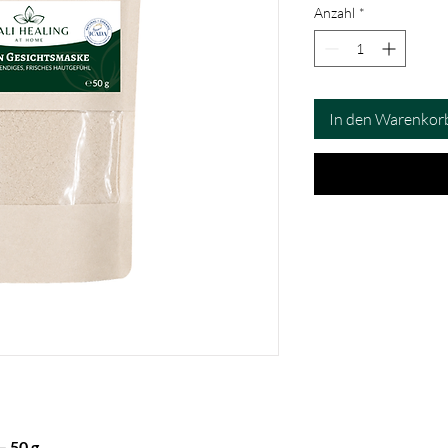
Anzahl
*
In den Warenkor
– 50 g