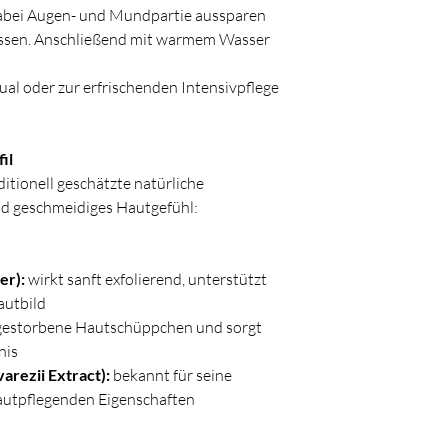
 dabei Augen- und Mundpartie aussparen
assen. Anschließend mit warmem Wasser
tual oder zur erfrischenden Intensivpflege
il
itionell geschätzte natürliche
und geschmeidiges Hautgefühl:
er):
wirkt sanft exfolierend, unterstützt
autbild
gestorbene Hautschüppchen und sorgt
nis
rezii Extract):
bekannt für seine
autpflegenden Eigenschaften