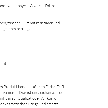
and, Kappaphycus Alvarezii Extract
hen, frischen Duft mit maritimer und
d angenehm beruhigend.
Haut
es Produkt handelt, können Farbe, Duft
 variieren. Dies ist ein Zeichen echter
nfluss auf Qualität oder Wirkung.
der kosmetischen Pflege und ersetzt