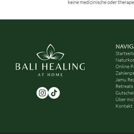
keine medizinische oder therap
NAVIG
Startseit
Naturko
Online P
Zahlenps
Jamu Re
Retreats
Gutsche
Über mi
Kontakt