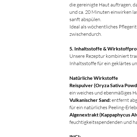
die gereinigte Haut auftragen,
und ca. 20 Minuten einwirken l
sanft abspülen.
Ideal als wöchentliches Pflegeri
zwischendurch.
5. Inhaltsstoffe & Wirkstoffprof
Unsere Rezeptur kombiniert trad
Inhaltsstoffe für ein geklärtes 
Natürliche Wirkstoffe
Reispulver (Oryza Sativa Powd
ein weiches und ebenmäßiges H
Vulkanischer Sand:
entfernt ab
für ein natürliches Peeling-Erleb
Algenextrakt (Kappaphycus Alva
feuchtigkeitsspendenden und h
INCI: