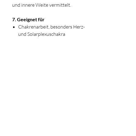
und innere Weite vermittelt.
7. Geeignet für
Chakrenarbeit, besonders Herz-
und Solarplexuschakra
Meditation, Atemübungen und
sanftes Yoga
Momente der Selbstfürsorge
und emotionale Balance
Tägliche Pflege mit bewusstem
Ritualcharakter
8. Hinweis
Vor jeder Anwendung 1 Tropfen Öl
mit 60 ml Basisöl mischen. Nicht
pur auf die Haut oder Chakren
auftragen.
Nur zur äußeren Anwendung.