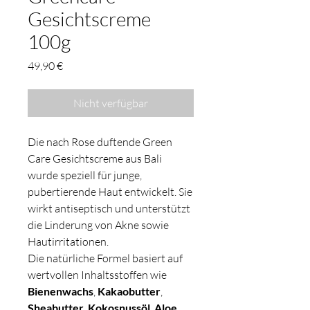
Gesichtscreme
100g
Preis
49,90 €
Nicht verfügbar
Die nach Rose duftende Green
Care Gesichtscreme aus Bali
wurde speziell für junge,
pubertierende Haut entwickelt. Sie
wirkt antiseptisch und unterstützt
die Linderung von Akne sowie
Hautirritationen.
Die natürliche Formel basiert auf
wertvollen Inhaltsstoffen wie
Bienenwachs
,
Kakaobutter
,
Sheabutter
,
Kokosnussöl
,
Aloe