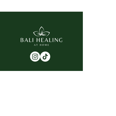
NAVIGATION
Startseite
Naturkosmetik
Online Palmblattlesung
Zahlenpsychologische Analyse
Jamu Rezepte
Retreats & Events
Gutscheine
Über mich