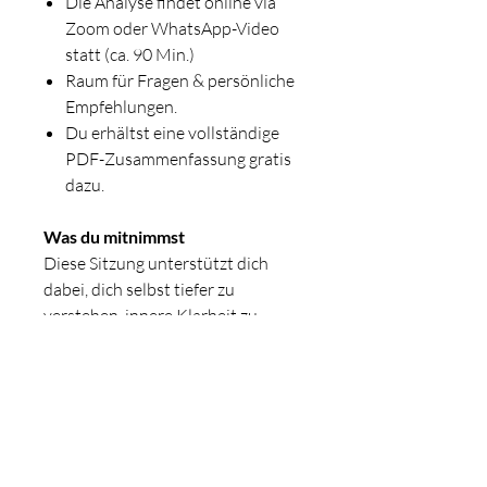
Die Analyse findet online via
Zoom oder WhatsApp-Video
statt (ca. 90 Min.)
Raum für Fragen & persönliche
Empfehlungen.
Du erhältst eine vollständige
PDF-Zusammenfassung gratis
dazu.
Was du mitnimmst
Diese Sitzung unterstützt dich
dabei, dich selbst tiefer zu
verstehen, innere Klarheit zu
gewinnen und bewusster mit
deinen Themen und Potenzialen
umzugehen.