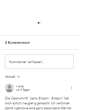
2 Kommentare
Jamu Kunyit A
Jamu Beras Kencur
Kommentar verfassen...
Aktuell
Vuong
vor 5 Tagen
Die Überschrift "Jamu Empon - Empon" hat 
mich sofort neugierig gemacht. Ich verbinde 
damit irgendwie eine ganz besondere Wärme 