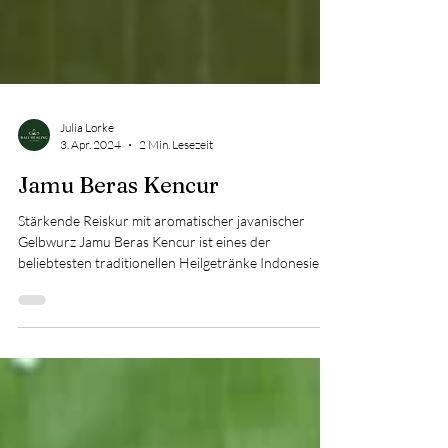
Julia Lorke
3. Apr. 2024
2 Min. Lesezeit
Jamu Beras Kencur
Stärkende Reiskur mit aromatischer javanischer
Gelbwurz Jamu Beras Kencur ist eines der
beliebtesten traditionellen Heilgetränke Indonesiens.
Es gilt als stärkend, erdend und wohltuend – ein
sanfter Begleiter bei Müdigkeit, Appetitlosigkeit oder
Verdauungsbeschwerden. Seine besondere Kraft
entfaltet sich durch die Verbindung von Reis und