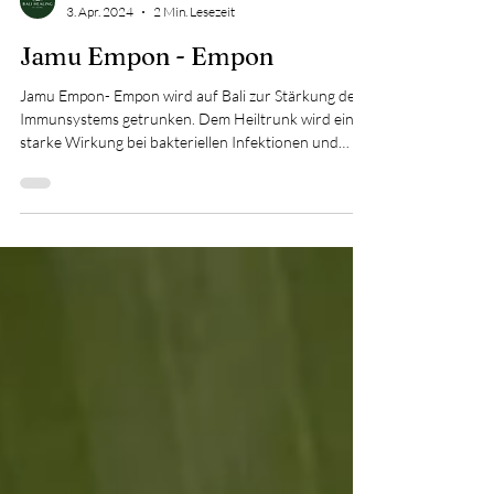
Julia Lorke
3. Apr. 2024
2 Min. Lesezeit
Jamu Empon - Empon
Jamu Empon- Empon wird auf Bali zur Stärkung des
Immunsystems getrunken. Dem Heiltrunk wird eine
starke Wirkung bei bakteriellen Infektionen und
Entzündungen nachgesagt und soll zudem den
Körper vor freien Radikalen schützen. Die Basis für
dieses Getränk bilden (javanischer) Ingwer und
Zitronengras.