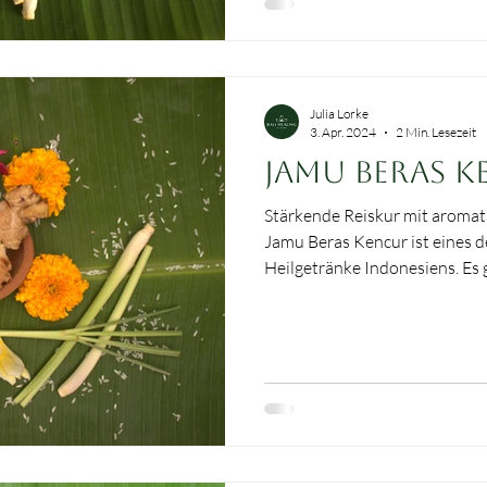
Julia Lorke
3. Apr. 2024
2 Min. Lesezeit
Jamu Beras 
Stärkende Reiskur mit aromat
Jamu Beras Kencur ist eines der beliebtesten traditionellen
Heilgetränke Indonesiens. Es g
wohltuend – ein sanfter Begle
Appetitlosigkeit oder Verdau
besondere Kraft entfaltet sic
Reis und javanischer Gelbwurz , die gemeinsam einen mild-
würzigen, leicht cremigen und
Der Reis wirkt dabei nährend