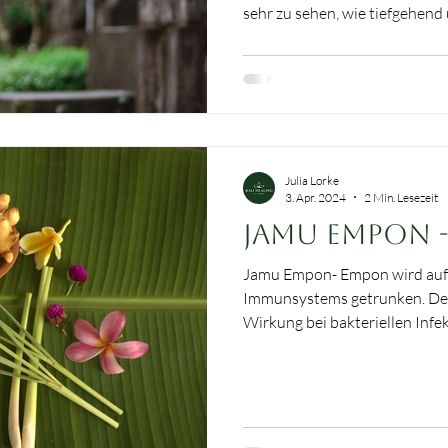
sehr zu sehen, wie tiefgehen
Online-Palmblattlesungen mit 
zahlenpsychologischen Analyse
Umso mehr freut es uns, dass
Einblicke ermöglichen durfte
ehrlich, erkenntnisreich und p
soll eure persönlichen Erfahru
Julia Lorke
3. Apr. 2024
2 Min. Lesezeit
Jamu Empon 
Jamu Empon- Empon wird auf B
Immunsystems getrunken. Dem
Wirkung bei bakteriellen Inf
nachgesagt und soll zudem de
schützen. Die Basis für dieses
Ingwer und Zitronengras.