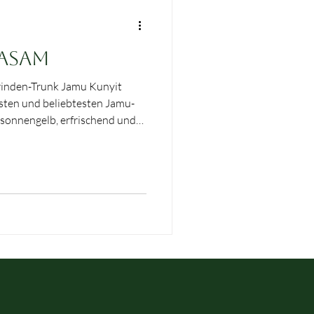
 Asam
inden-Trunk Jamu Kunyit
 sonnengelb, erfrischend und
, das Leichtigkeit schenkt und
igung, zur Unterstützung des
isierung des weiblichen
klare, lebendige Kraft verdankt