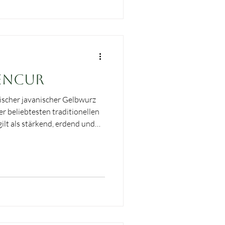
Kencur
ischer javanischer Gelbwurz
ilt als stärkend, erdend und
iter bei Müdigkeit,
ungsbeschwerden. Seine
h durch die Verbindung von
 erfrischenden Trunk ergeben.
 u