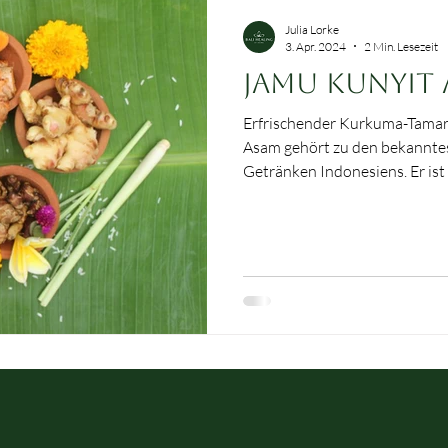
Julia Lorke
3. Apr. 2024
2 Min. Lesezeit
Jamu Kunyit
Erfrischender Kurkuma-Tamar
Asam gehört zu den bekanntesten und beliebtesten Jamu-
Getränken Indonesiens. Er ist
zugleich erdend – ein Getränk
traditionell zur inneren Rein
Stoffwechsels und zur Harmon
Zyklus getrunken wird. Seine 
es vor allem der Kurkuma und der fruchtig-sauren Tamarinde
, die in der Jamu-Lehre a