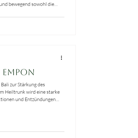
d und bewegend sowohl die
Ayu und Sri als auch die
n für viele von euch sind.
 wir euch diese besonderen
n und die Resonanzen so
ositiv ausfallen. Dieser Blog
- Empon
ali zur Stärkung des
 Heiltrunk wird eine starke
ektionen und Entzündungen
n Körper vor freien Radikalen
 Getränk bilden (javanischer)